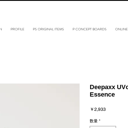
N
PROFILE
PS ORIGINAL ITEMS
P CONCEPT BOARDS
ONLINE
Deepaxx UVc
Essence
価
￥2,933
格
数量
*