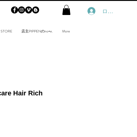
ログイン
 STORE
店主PIPPENのno+e.
More
are Hair Rich