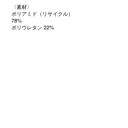
〈素材〉
ポリアミド（リサイクル）
78%
ポリウレタン 22%
〈サイズ〉
●Mサイズ
前総丈（バスト上〜股）：
55.2cm
胸布丈：11.1cm
胸幅：32.8cm
前ウエスト：31.5cm
ヒップ：35.5cm
カラーはベージュ