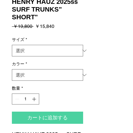
HENRY HAUZ 2025ss
SURF TRUNKS"
SHORT"
通
セ
 ￥19,800 
￥15,840
常
ー
価
ル
サイズ
*
格
価
格
カラー
*
数量
*
カートに追加する