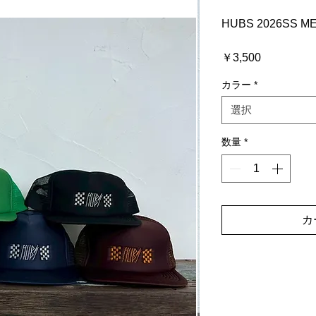
HUBS 2026SS M
価
￥3,500
格
カラー
*
選択
数量
*
カ