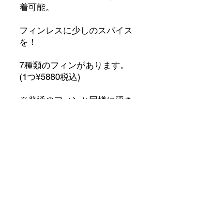
着可能。
フィンレスに少しのスパイス
を！
7種類のフィンがあります。
(1つ¥5880税込)
※普通のフィンと同様に硬さ
がありますので怪我には十分
にお気をつけください。
1-1311 Kounosu Tenpaku-ku Nagoya Aichi
468-0003
JAPAN
tel/fax : 0
52-808-1573
mail :
mail@pippenstore.com