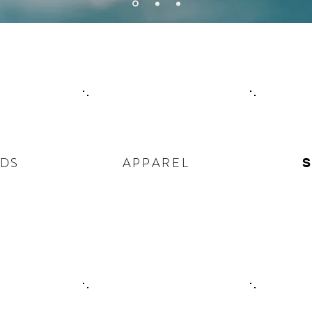
DS
APPAREL
​