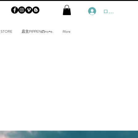
ログイン
 STORE
店主PIPPENのno+e.
More