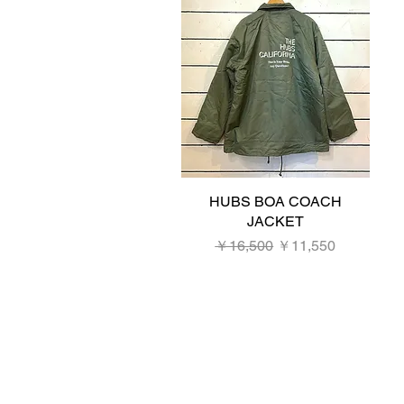
HUBS BOA COACH
クイックビュー
JACKET
通常価格
セール価格
￥16,500
￥11,550