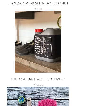
SEX WAX AIR FRESHENER COCONUT
価格
￥660
10L SURF TANK with" THE COVER"
価格
￥4,800