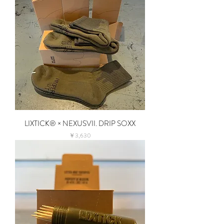
LIXTICK® × NEXUSVII. DRIP SOXX
価格
￥3,630