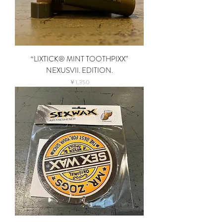
“LIXTICK® MINT TOOTHPIXX”
NEXUSVII. EDITION.
価格
￥1,350