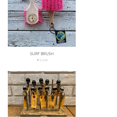
SURF BRUSH
価格
￥5,544