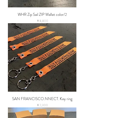
WHR Zip Sail ZIP Wallet color/2
価格
￥8,800
SAN FRANCISCO.NNECT. Key ring
価格
￥2,300